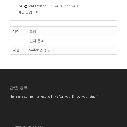
[re]
wafershop
2024-01-09 11:59:50
비밀글입니다
이전
요청
-
견적 문의
다음
wafer 견적 문의
관련 링크
Here are some interesting links for you! Enjoy your stay :)
COMPANY INFO